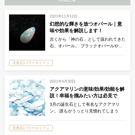
2021年11月12日
幻想的な輝きを放つオパール｜意
味や効果を解説します！
古くから「神の石」として扱われてきた
石、オパール。 ブラックオパールや…
天然石/パワーストーン
2021年4月30日
‌ア‌ク‌ア‌マ‌リ‌ン‌の‌意‌味‌/‌効‌果‌/‌効‌能‌を‌解‌
説！‌幸‌福‌を‌掴‌み‌た‌い‌方‌は‌必‌見‌で‌
す！‌
3月の誕生石として有名なアクアマリ
ン。 誰もがうっとり見惚れてしまう
ほ…
天然石/パワーストーン