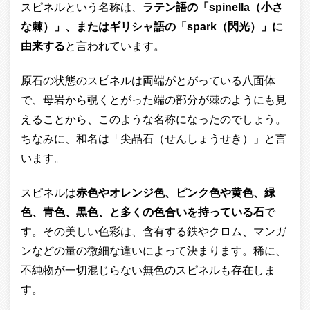
スピネルという名称は、
ラテン語の「spinella（小さ
な棘）」、またはギリシャ語の「spark（閃光）」に
由来する
と言われています。
原石の状態のスピネルは両端がとがっている八面体
で、母岩から覗くとがった端の部分が棘のようにも見
えることから、このような名称になったのでしょう。
ちなみに、和名は「尖晶石（せんしょうせき）」と言
います。
スピネルは
赤色やオレンジ色、ピンク色や黄色、緑
色、青色、黒色、と多くの色合いを持っている石
で
す。その美しい色彩は、含有する鉄やクロム、マンガ
ンなどの量の微細な違いによって決まります。稀に、
不純物が一切混じらない無色のスピネルも存在しま
す。