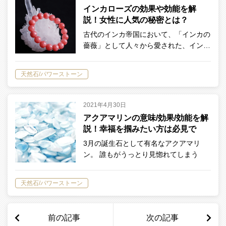
インカローズの効果や効能を解
説！女性に人気の秘密とは？
古代のインカ帝国において、「インカの
薔薇」として人々から愛された、イン…
天然石/パワーストーン
2021年4月30日
‌ア‌ク‌ア‌マ‌リ‌ン‌の‌意‌味‌/‌効‌果‌/‌効‌能‌を‌解‌
説！‌幸‌福‌を‌掴‌み‌た‌い‌方‌は‌必‌見‌で‌
す！‌
3月の誕生石として有名なアクアマリ
ン。 誰もがうっとり見惚れてしまう
ほ…
天然石/パワーストーン
前の記事
次の記事